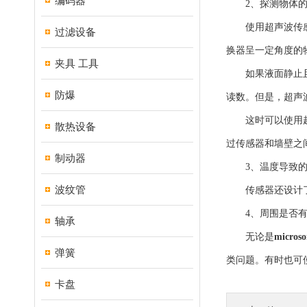
编码器
2、探测物体的
使用超声波传感器
过滤设备
换器呈一定角度的
夹具 工具
如果液面静止且与
防爆
读数。但是，超声
这时可以使用超声
散热设备
过传感器和墙壁之
制动器
3、温度导致的
波纹管
传感器还设计了温
4、周围是否有
轴承
无论是
micro
弹簧
类问题。有时也可
卡盘