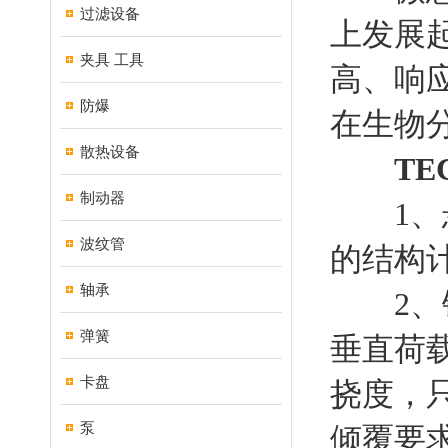
过滤设备
上发展
夹具 工具
高、响
防爆
在生物
散热设备
TE
制动器
1、悬
波纹管
的结构
轴承
2、铰
弹簧
垂直荷
卡盘
挠度，
泵
倾覆要