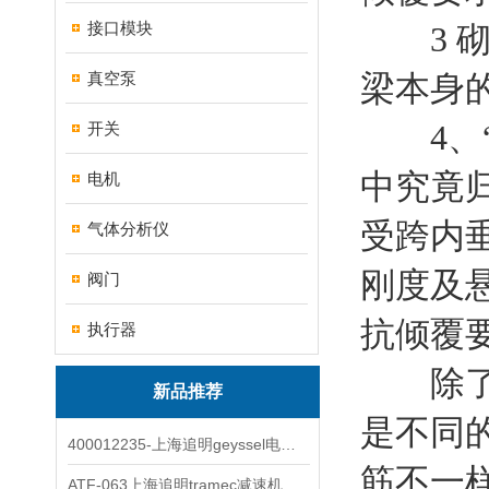
接口模块
3 砌
真空泵
梁本身
4、“
开关
中究竟
电机
受跨内
气体分析仪
刚度及
阀门
抗倾覆
执行器
除了这
新品推荐
是不同
400012235-上海追明geyssel电磁阀原装正品
筋不一
ATF-063上海追明tramec减速机原装正品