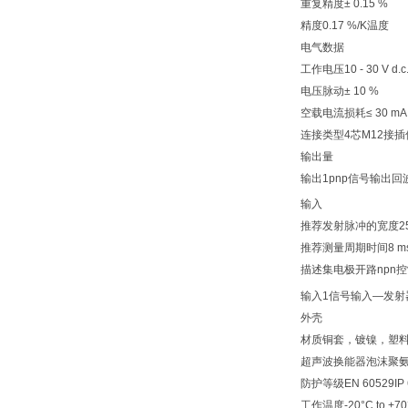
重复精度± 0.15 %
精度0.17 %/K温度
电气数据
工作电压10 - 30 V d
电压脉动± 10 %
空载电流损耗≤ 30 mA
连接类型4芯M12接插
输出量
输出1pnp信号输出回波
输入
推荐发射脉冲的宽度25
推荐测量周期时间8 m
描述集电极开路npn控制
输入1信号输入—发射
外壳
材质铜套，镀镍，塑料
超声波换能器泡沫聚
防护等级EN 60529IP 
工作温度-20°C to +70