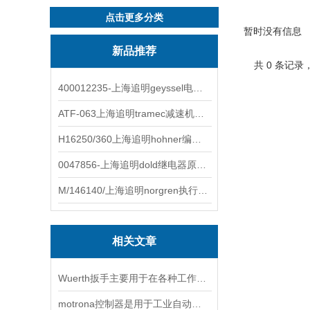
点击更多分类
暂时没有信息
新品推荐
共 0 条记录
400012235-上海追明geyssel电磁阀原装正品
ATF-063上海追明tramec减速机原装正品
H16250/360上海追明hohner编码器原装正品
0047856-上海追明dold继电器原装正品
M/146140/上海追明norgren执行器原装正品
相关文章
Wuerth扳手主要用于在各种工作场合中拧紧和松开螺丝
motrona控制器是用于工业自动化领域的先进控制设备