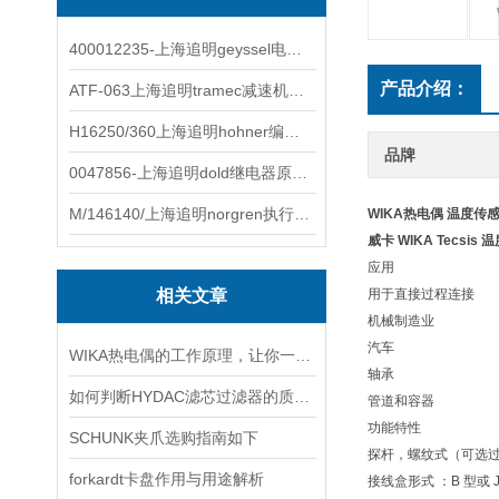
400012235-上海追明geyssel电磁阀原装正品
产品介绍：
ATF-063上海追明tramec减速机原装正品
H16250/360上海追明hohner编码器原装正品
品牌
0047856-上海追明dold继电器原装正品
M/146140/上海追明norgren执行器原装正品
WIKA热电偶 温度传
威卡 WIKA Tecsi
应用
相关文章
用于直接过程连接
机械制造业
汽车
WIKA热电偶的工作原理，让你一次性看懂
轴承
如何判断HYDAC滤芯过滤器的质量？
管道和容器
功能特性
SCHUNK夹爪选购指南如下
探杆，螺纹式（可选
forkardt卡盘作用与用途解析
接线盒形式 ：B 型或 