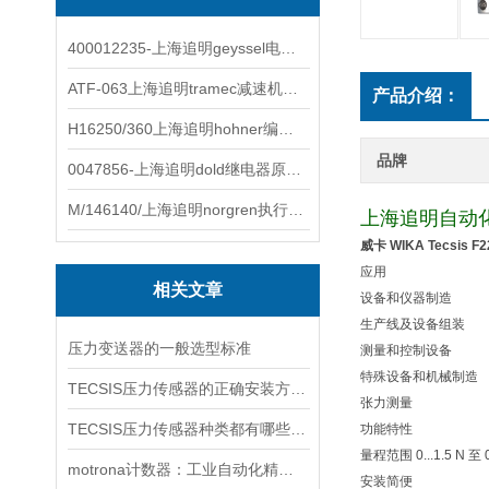
400012235-上海追明geyssel电磁阀原装正品
ATF-063上海追明tramec减速机原装正品
产品介绍：
H16250/360上海追明hohner编码器原装正品
品牌
0047856-上海追明dold继电器原装正品
M/146140/上海追明norgren执行器原装正品
上海追明自动
威卡 WIKA Tecsis
应用
相关文章
设备和仪器制造
生产线及设备组装
压力变送器的一般选型标准
测量和控制设备
特殊设备和机械制造
TECSIS压力传感器的正确安装方法，看完涨知识
张力测量
TECSIS压力传感器种类都有哪些呢，一起来瞧瞧吧
功能特性
量程范围 0...1.5 N 至 0.
motrona计数器：工业自动化精准管控的核心赋能设备
安装简便